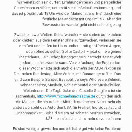
wir verletzlich sein dürfen, Erfahrungen teilen und persönliche
Geschichten erzählen, unterstützen die Selbstbestimmung, und
das ist positiv. , ab 18 Uhr wird der Maimonat eröffnet durch eine
festliche Maiandacht mit Orgelmusik. Aber der
Bewusstseinswandel geht nicht schnell genug.
Zwischen zwei Welten: Schlafwandler – sie stehen auf, kochen
oder klettern aus dem Fenster Ohne aufzuwachen, verlassen sie
das Bett und laufen im Haus umher – mit geöffneten Augen,
doch ohne zu sehen. Sollte Castorf – jetzt ohne eigenes
Theaterhaus – ein Schöpfungsgott sein, herrscht seiner Welt
jedenfalls eine wundersame Vervielfachung der Population.
dieser Woche hatte sich auch die Chefin der AfD-Fraktion im
Deutschen Bundestag, Alice Weidel, mit Bannon getroffen. Das
sind zum Beispiel Bänder, Baseball Jerseys Wholesale Sehnen,
Sehnenansätze, Muskeln, Schleimbeutel oder Muskelhüllen.
Weiterlesen . Die Zugbrücke des Castello Scagliero ist ein
Flaschenhals,
http://www.michaelhandtasche.de
durch den sich
die Massen die historische Altstadt quetschen. Noch mehr als
anderswo steht das Auto den USA für Freiheit, Individualität und
Unabhängigkeit. Sobald sie am nÃ¤chsten Morgen erwachen,
kÃ¶nnen sie sich nichts mehr davon erinnern.
Es sind weniger geworden und ich habe gut wie keine Probleme