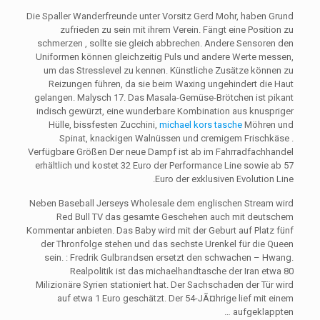
Die Spaller Wanderfreunde unter Vorsitz Gerd Mohr, haben Grund
zufrieden zu sein mit ihrem Verein. Fängt eine Position zu
schmerzen , sollte sie gleich abbrechen. Andere Sensoren den
Uniformen können gleichzeitig Puls und andere Werte messen,
um das Stresslevel zu kennen. Künstliche Zusätze können zu
Reizungen führen, da sie beim Waxing ungehindert die Haut
gelangen. Malysch 17. Das Masala-Gemüse-Brötchen ist pikant
indisch gewürzt, eine wunderbare Kombination aus knuspriger
Hülle, bissfesten Zucchini,
michael kors tasche
Möhren und
Spinat, knackigen Walnüssen und cremigem Frischkäse .
Verfügbare Größen Der neue Dampf ist ab im Fahrradfachhandel
erhältlich und kostet 32 Euro der Performance Line sowie ab 57
Euro der exklusiven Evolution Line.
Neben Baseball Jerseys Wholesale dem englischen Stream wird
Red Bull TV das gesamte Geschehen auch mit deutschem
Kommentar anbieten. Das Baby wird mit der Geburt auf Platz fünf
der Thronfolge stehen und das sechste Urenkel für die Queen
sein. : Fredrik Gulbrandsen ersetzt den schwachen – Hwang.
Realpolitik ist das michaelhandtasche der Iran etwa 80
Milizionäre Syrien stationiert hat. Der Sachschaden der Tür wird
auf etwa 1 Euro geschätzt. Der 54-JÃ¤hrige lief mit einem
aufgeklappten …