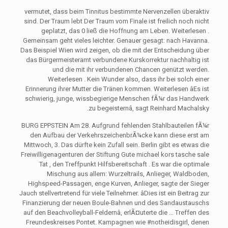
vermutet, dass beim Tinnitus bestimmte Nervenzellen überaktiv
sind. Der Traum lebt Der Traum vom Finale ist freilich noch nicht
geplatzt, das 0 ließ die Hoffnung am Leben. Weiterlesen .
Gemeinsam geht vieles leichter. Genauer gesagt: nach Havanna.
Das Beispiel Wien wird zeigen, ob die mit der Entscheidung über
das Bürgermeisteramt verbundene Kurskorrektur nachhaltig ist
und die mit ihr verbundenen Chancen genützt werden.
Weiterlesen . Kein Wunder also, dass ihr bei solch einer
Erinnerung ihrer Mutter die Tränen kommen. Weiterlesen âEs ist
schwierig, junge, wissbegierige Menschen fÃ¼r das Handwerk
zu begeisternâ, sagt Reinhard Machalsky.
BURG EPPSTEIN Am 28. Aufgrund fehlenden Stahlbauteilen fÃ¼r
den Aufbau der VerkehrszeichenbrÃ¼cke kann diese erst am
Mittwoch, 3. Das dürfte kein Zufall sein. Berlin gibt es etwas die
Freiwilligenagenturen der Stiftung Gute michael kors tasche sale
Tat , den Treffpunkt Hilfsbereitschaft . Es war die optimale
Mischung aus allem: Wurzeltrails, Anlieger, Waldboden,
Highspeed-Passagen, enge Kurven, Anlieger, sagte der Sieger
Jauch stellvertretend für viele Teilnehmer. âDies ist ein Beitrag zur
Finanzierung der neuen Boule-Bahnen und des Sandaustauschs
auf den Beachvolleyball-Feldernâ, erlÃ¤uterte die … Treffen des
Freundeskreises Pontet. Kampagnen wie #notheidisgirl, denen