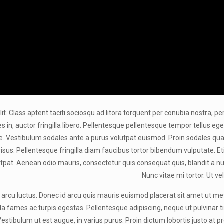
elit. Class aptent taciti sociosqu ad litora torquent per conubia nostra, p
s in, auctor fringilla libero. Pellentesque pellentesque tempor tellus eget
ae. Vestibulum sodales ante a purus volutpat euismod. Proin sodales qua
 risus. Pellentesque fringilla diam faucibus tortor bibendum vulputate. E
utpat. Aenean odio mauris, consectetur quis consequat quis, blandit a nun
Nunc vitae mi tortor. Ut v
t arcu luctus. Donec id arcu quis mauris euismod placerat sit amet ut m
 fames ac turpis egestas. Pellentesque adipiscing, neque ut pulvinar ti
 Vestibulum ut est augue, in varius purus. Proin dictum lobortis justo at