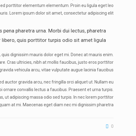
d porttitor elementum elementum. Proin eu ligula eget leo
is. Lorem ipsum dolor sit amet, consectetur adipiscing elit.
 pena pharetra urna. Morbi dui lectus, pharetra
bero, quis porttitor turpis odio sit amet ligula.
l, quis dignissim mauris dolor eget mi. Donec at mauris enim.
are. Cras ultricies, nibh at mollis faucibus, justo eros porttitor
ravida vehicula arcu, vitae vulputate augue lacinia faucibus.
ed auctor gravida arcu, nec fringilla orci aliquet ut. Nullam eu
rnare convallis lectus a faucibus. Praesent et urna turpis.
, ut adipiscing massa odio sed turpis. In nec lorem porttitor
aliquam at mi. Maecenas eget diam nec mi dignissim pharetra.
0