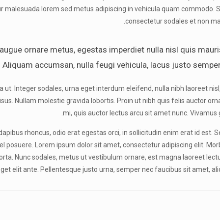
tur malesuada lorem sed metus adipiscing in vehicula quam commodo. Se
consectetur sodales et non maur
 augue ornare metus, egestas imperdiet nulla nisl quis mauris
 Aliquam accumsan, nulla feugi vehicula, lacus justo semper li
ut. Integer sodales, urna eget interdum eleifend, nulla nibh laoreet nis
e risus. Nullam molestie gravida lobortis. Proin ut nibh quis felis auctor orn
mi, quis auctor lectus arcu sit amet nunc. Vivamus g
dapibus rhoncus, odio erat egestas orci, in sollicitudin enim erat id est. S
suere. Lorem ipsum dolor sit amet, consectetur adipiscing elit. Morbi o
porta. Nunc sodales, metus ut vestibulum ornare, est magna laoreet lectus
eget elit ante. Pellentesque justo urna, semper nec faucibus sit amet, 