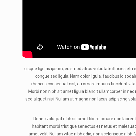
uisque ligulas ipsum, euismod atras vulputate iltricies etri 
congue sed ligula. Nam dolor ligula, faucibus id sodale
rhoncus consequat nisl, eu ornare mauris tincidunt vit
Morbi non nibh sit amet ligula blandit ullamcorper in nec
sed aliquet nisi. Nullam ut magna non lacus adipiscing vol
Donec volutpat nibh sit amet libero ornare non laoree
habitant morbi tristique senectus et netus et malesuada
amet velit. Nullam vitae nibh odio, non scelerisque nibh.