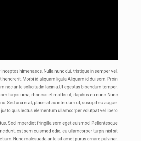
er inceptos himenaeos. Nulla nunc dui, tristique in semper vel,
 hendrerit. Morbi id aliquam ligula.
Aliquam id dui sem. Proin
m nec ante sollicitudin lacinia.Ut egestas bibendum tempor.
tiam turpis urna, rhoncus et mattis ut, dapibus eu nunc. Nunc
c. Sed orci erat, placerat ac interdum ut, suscipit eu augue.
el justo quis lectus elementum ullamcorper volutpat vel libero
etus. Sed imperdiet fringilla sem eget euismod. Pellentesque
ncidunt, est sem euismod odio, eu ullamcorper turpis nisl sit
 pretium. Nunc malesuada ante sit amet purus ornare pulvinar.